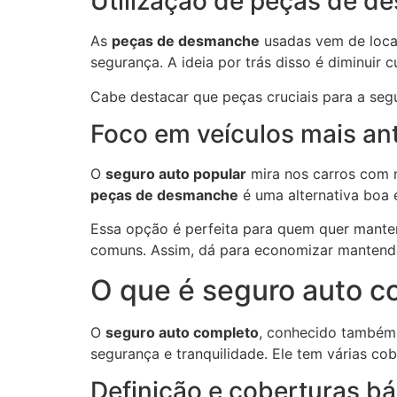
Utilização de peças de 
As
peças de desmanche
usadas vem de locai
segurança. A ideia por trás disso é diminuir
Cabe destacar que peças cruciais para a seg
Foco em veículos mais an
O
seguro auto popular
mira nos carros com ma
peças de desmanche
é uma alternativa boa e
Essa opção é perfeita para quem quer manter
comuns. Assim, dá para economizar mantendo
O que é seguro auto c
O
seguro auto completo
, conhecido també
segurança e tranquilidade. Ele tem várias co
Definição e coberturas bá